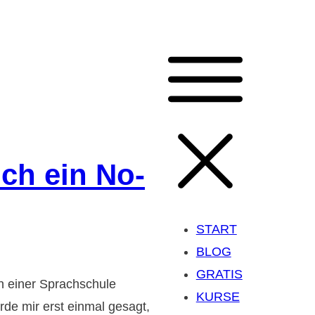
ch ein No-
START
BLOG
GRATIS
n einer Sprachschule
KURSE
de mir erst einmal gesagt,